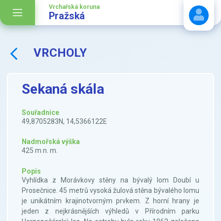
Vrchařská koruna
Pražská
VRCHOLY
Stáhnout návod
Sekaná skála
Souřadnice
49,8705283N, 14,5366122E
Nadmořská výška
425 m n. m.
Popis
Vyhlídka z Morávkovy stěny na bývalý lom Doubí u
Prosečnice. 45 metrů vysoká žulová stěna bývalého lomu
je unikátním krajinotvorným prvkem. Z horní hrany je
jeden z nejkrásnějších výhledů v Přírodním parku