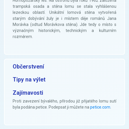
Hornopožárský les. Na ostrohu byla roku 1962 založena
trampská osada a stěna lomu se stala vyhlášenou
lezeckou oblastí. Unikátní lomová stěna vytvořená
starým dobývání žuly je i místem děje románů Jana
Morávka (odtud Morávkova stěna). Jde tedy o místo s
význačným historickým, technickým a kulturním
rozměrem.
Občerstvení
Tipy na výlet
Zajímavosti
Proti zavezení bývalého, přírodou již přijatého lomu sutí
byla podána petice. Podepsat ji můžete na
petice.com
.