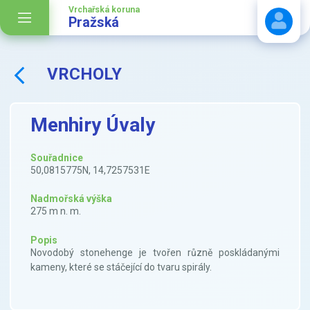
Vrchařská koruna
Pražská
VRCHOLY
Stáhnout návod
Menhiry Úvaly
Souřadnice
50,0815775N, 14,7257531E
Nadmořská výška
275 m n. m.
Popis
Novodobý stonehenge je tvořen různě poskládanými
kameny, které se stáčející do tvaru spirály.