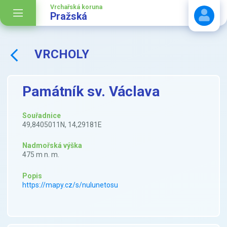
Vrchařská koruna
Pražská
VRCHOLY
Stáhnout návod
Památník sv. Václava
Souřadnice
49,8405011N, 14,29181E
Nadmořská výška
475 m n. m.
Popis
https://mapy.cz/s/nulunetosu