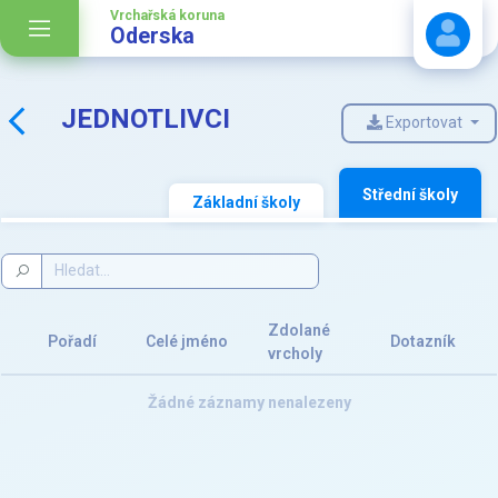
Vrchařská koruna
Oderska
JEDNOTLIVCI
Exportovat
Stáhnout návod
Střední školy
Základní školy
Zdolané
Pořadí
Celé jméno
Dotazník
vrcholy
Žádné záznamy nenalezeny