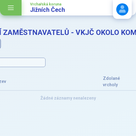
Vrchařská koruna
Jižních Čech
Í ZAMĚSTNAVATELŮ - VKJČ OKOLO KOM
Stáhnout návod
Zdolané
zev
vrcholy
Žádné záznamy nenalezeny