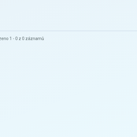
eno 1 - 0 z 0 záznamů