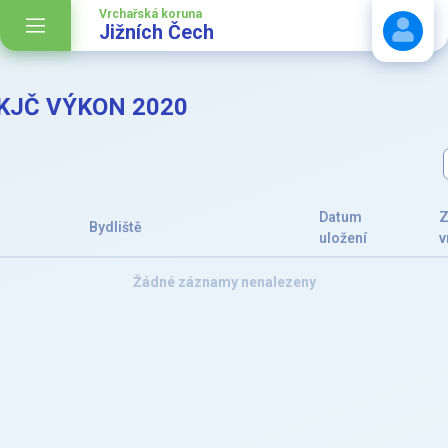
Vrchařská koruna
Jižních Čech
VKJČ VÝKON 2020
Stáhnout návod
Datum
Z
Bydliště
uložení
v
Žádné záznamy nenalezeny