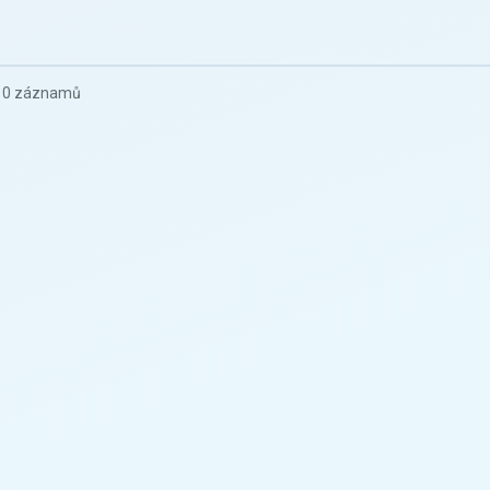
z 0 záznamů