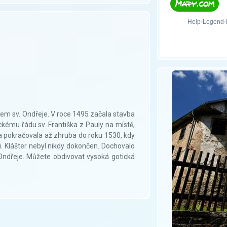
lem sv. Ondřeje. V roce 1495 začala stavba
ickému řádu sv. Františka z Pauly na místě,
ba pokračovala až zhruba do roku 1530, kdy
i. Klášter nebyl nikdy dokončen. Dochovalo
ndřeje. Můžete obdivovat vysoká gotická