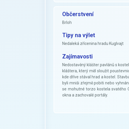
Občerstvení
Brloh
Tipy na výlet
Nedaleká zřícenina hradu Kuglvajt
Zajímavosti
Nedostavěný klášter pavlánů s koste
kláštera, který měl sloužit poustevn
kde dříve stával hrad a kostel. Stav
byli mniši zřejmě pobiti nebo vyhnán
se mohutné torzo kostela svatého O
okna a zachovalé portály.