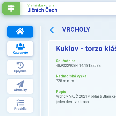
Vrchařská koruna
Jižních Čech
VRCHOLY
Kuklov - torzo klá
Kategorie
Souřadnice
48,9322908N, 14,1812253E
Uplynulé
Nadmořská výška
725 m n. m.
Aktuality
Popis
Vrcholy VKJČ 2021 v oblasti Blanskéh
jeden den - viz trasa
Pravidla