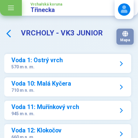
Vrchařská koruna
Třinecka
VRCHOLY - VK3 JUNIOR
Stáhnout návod
Mapa
Voda 1: Ostrý vrch
570 m n. m.
Voda 10: Malá Kyčera
710 m n. m.
Voda 11: Muřínkový vrch
945 m n. m.
Voda 12: Klokočov
660 m n. m.