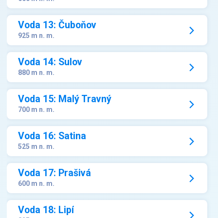
Voda 13: Čuboňov
925 m n. m.
Voda 14: Sulov
880 m n. m.
Voda 15: Malý Travný
700 m n. m.
Voda 16: Satina
525 m n. m.
Voda 17: Prašivá
600 m n. m.
Voda 18: Lipí