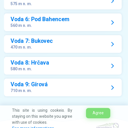
575 m n. m.
Voda 6: Pod Bahencem
560 m n. m.
Voda 7: Bukovec
470 m n. m.
Voda 8: Hrčava
580 m n. m.
Voda 9: Gírová
710 m n. m.
This site is using cookeis. By
Agree
staying on this website you agree
with use of cookies.