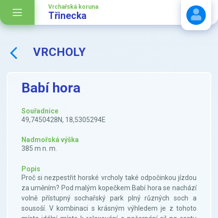
Vrchařská koruna
Třinecka
VRCHOLY
Stáhnout návod
Babí hora
Souřadnice
49,7450428N, 18,5305294E
Nadmořská výška
385 m n. m.
Popis
Proč si nezpestřit horské vrcholy také odpočinkou jízdou
za uměním? Pod malým kopečkem Babí hora se nachází
volně přístupný sochařský park plný různých soch a
sousoší. V kombinaci s krásným výhledem je z tohoto