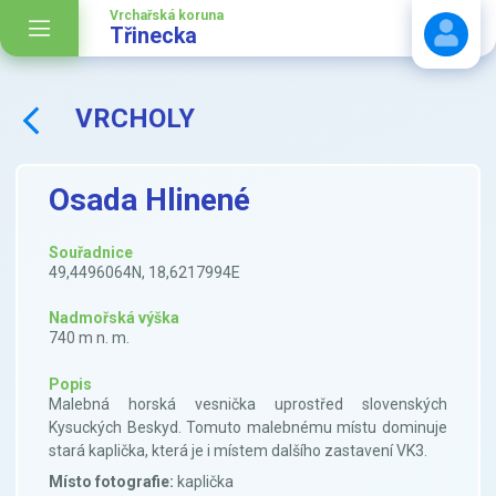
Vrchařská koruna
Třinecka
VRCHOLY
Stáhnout návod
Osada Hlinené
Souřadnice
49,4496064N, 18,6217994E
Nadmořská výška
740 m n. m.
Popis
Malebná horská vesnička uprostřed slovenských
Kysuckých Beskyd. Tomuto malebnému místu dominuje
stará kaplička, která je i místem dalšího zastavení VK3.
Místo fotografie:
kaplička