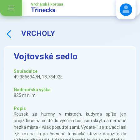
Vrchařská koruna
Třinecka
VRCHOLY
Stáhnout návod
Vojtovské sedlo
Souřadnice
49,3866947N, 18,78492E
Nadmořská výška
825 m n. m.
Popis
Kousek za humny v místech, kudyma spíše jen
projíždíme na cestě do vyšších hor, jsou skrýtá a neméně
hezká místa - však posuďte sami. Vydáte-li se z Čadci asi
7,5 km na jih po červené turistické stezce dorazíte do