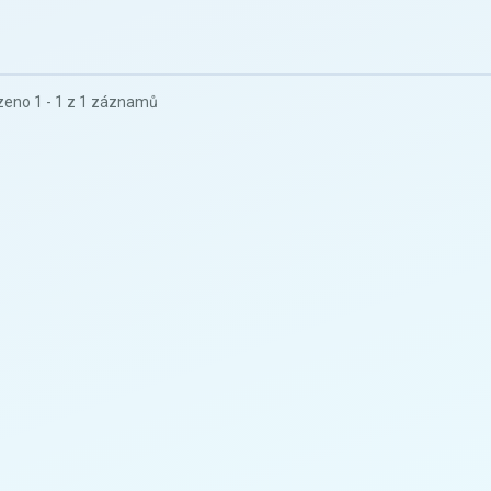
eno 1 - 1 z 1 záznamů