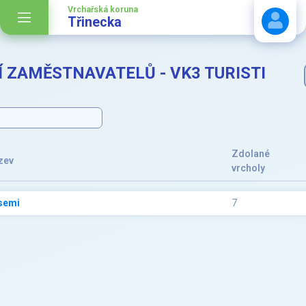
Vrchařská koruna
Třinecka
 ZAMĚSTNAVATELŮ - VK3 TURISTI
Stáhnout návod
Zdolané
zev
vrcholy
semi
7