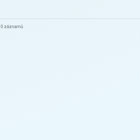
z 0 záznamů