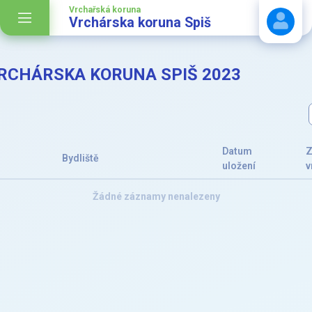
Vrchařská koruna
Vrchárska koruna Spiš
VRCHÁRSKA KORUNA SPIŠ 2023
Stáhnout návod
Datum
Z
Bydliště
uložení
v
Žádné záznamy nenalezeny