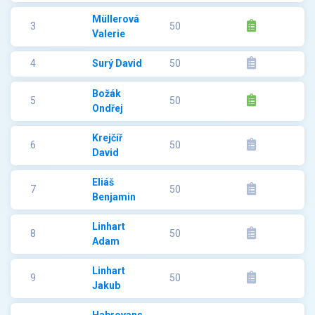
Müllerová
3
50
Valerie
4
Surý David
50
Božák
5
50
Ondřej
Krejčíř
6
50
David
Eliáš
7
50
Benjamin
Linhart
8
50
Adam
Linhart
9
50
Jakub
Habrovanský