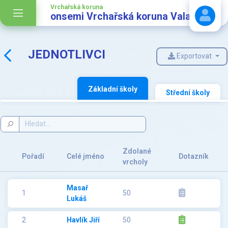
Vrchařská koruna
onsemi Vrchařská koruna Valašska
JEDNOTLIVCI
Exportovat
Stáhnout návod
Základní školy
Střední školy
Zdolané
Pořadí
Celé jméno
Dotazník
vrcholy
Masař
1
50
Lukáš
2
Havlík Jiří
50