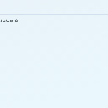
z 2 záznamů