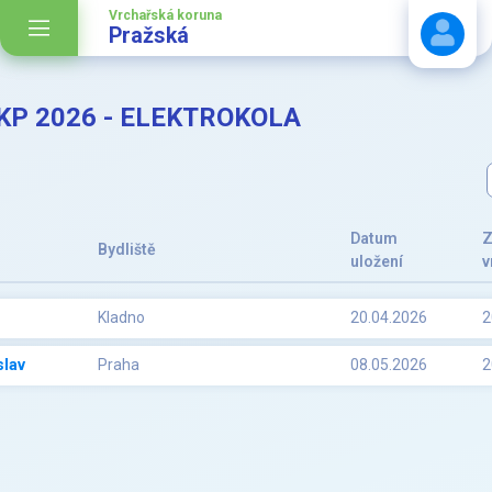
Vrchařská koruna
Pražská
VKP 2026 - ELEKTROKOLA
Stáhnout návod
Datum
Z
Bydliště
uložení
v
Kladno
20.04.2026
2
slav
Praha
08.05.2026
2