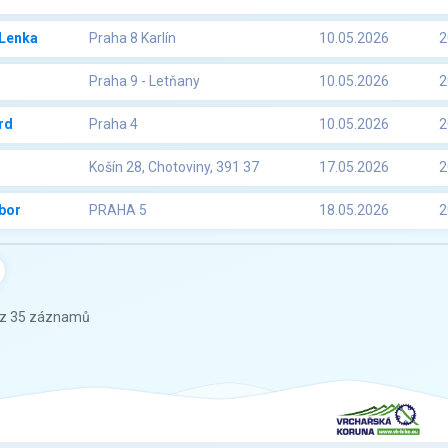
Lenka
Praha 8 Karlín
10.05.2026
2
Praha 9 - Letňany
10.05.2026
2
rd
Praha 4
10.05.2026
2
Košín 28, Chotoviny, 391 37
17.05.2026
2
bor
PRAHA 5
18.05.2026
2
 z 35 záznamů