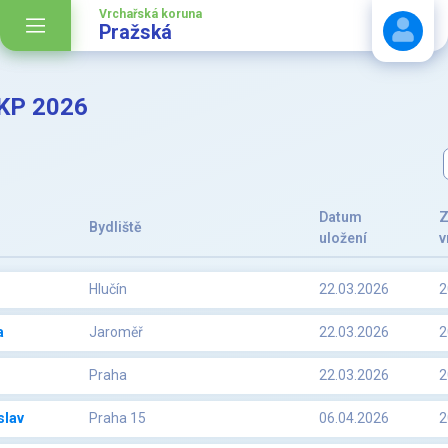
Vrchařská koruna
Pražská
KP 2026
Stáhnout návod
Datum
Z
Bydliště
uložení
v
Hlučín
22.03.2026
2
a
Jaroměř
22.03.2026
2
Praha
22.03.2026
2
slav
Praha 15
06.04.2026
2