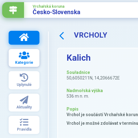
Vrchařská koruna
Česko-Slovenska
VRCHOLY
Kalich
Kategorie
Souřadnice
50,6050211N, 14,2066672E
Uplynulé
Nadmořská výška
536 m n. m.
Aktuality
Popis
Vrchol je součástí Vrchařské korun
Vrchol je možné zdolávat v termínu 1
Pravidla